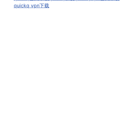
quickq vpn下载