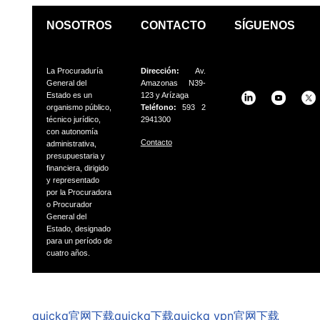
NOSOTROS
CONTACTO
SÍGUENOS
La Procuraduría
Dirección:
Av.
General del
Amazonas N39-
Estado es un
123 y Arízaga
organismo público,
Teléfono:
593 2
técnico jurídico,
2941300
con autonomía
Contacto
administrativa,
presupuestaria
y
financiera, dirigido
y representado
por la Procuradora
o
Procurador
General del
Estado, designado
para un período
de
cuatro años.
GSpeech
quickq官网下载
quickq下载
quickq vpn官网下载