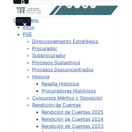
Buscar
Open menu
Type 2 or more characters for results.
Inicio
PGE
Direccionamiento Estratégico
Procurador
Subprocurador
Procesos Sustantivos
Procesos Desconcentrados
Historia
Reseña Histórica
Procuradores Históricos
Concursos Méritos y Oposición
Rendición de Cuentas
Rendición de Cuentas 2025
Rendición de Cuentas 2024
Rendición de Cuentas 2023