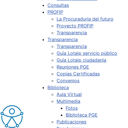
Consultas
PROFIP
La Procuraduría del futuro
Proyecto PROFIP
Transparencia
Transparencia
Transparencia
Guía Lotaip servicio público
Guía Lotaip ciudadanía
Reuniones PGE
Copias Certificadas
Convenios
Biblioteca
Aula Virtual
Multimedia
Fotos
Biblioteca PGE
Publicaciones