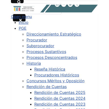
Buscar
Open menu
Type 2 or more characters for results.
Inicio
PGE
Direccionamiento Estratégico
Procurador
Subprocurador
Procesos Sustantivos
Procesos Desconcentrados
Historia
Reseña Histórica
Procuradores Históricos
Concursos Méritos y Oposición
Rendición de Cuentas
Rendición de Cuentas 2025
Rendición de Cuentas 2024
Rendición de Cuentas 2023