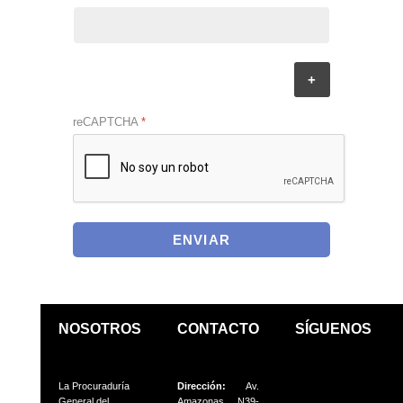
+
reCAPTCHA
*
ENVIAR
NOSOTROS
CONTACTO
SÍGUENOS
La Procuraduría
Dirección:
Av.
General del
Amazonas N39-