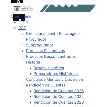
Buscar
Open menu
Type 2 or more characters for results.
Inicio
PGE
Direccionamiento Estratégico
Procurador
Subprocurador
Procesos Sustantivos
Procesos Desconcentrados
Historia
Reseña Histórica
Procuradores Históricos
Concursos Méritos y Oposición
Rendición de Cuentas
Rendición de Cuentas 2025
Rendición de Cuentas 2024
Rendición de Cuentas 2023