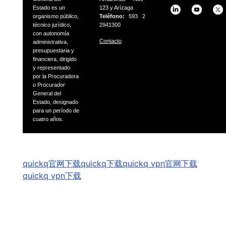
Estado es un
123 y Arízaga
organismo público,
Teléfono:
593 2
técnico jurídico,
2941300
con autonomía
Contacto
administrativa,
presupuestaria
y
financiera, dirigido
y representado
por la Procuradora
o
Procurador
General del
Estado, designado
para un período
de
cuatro años.
GSpeech
quickq官网下载
quickq下载
quickq vpn官网下载
quickq vpn下载