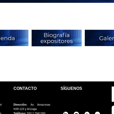
CONTACTO
SÍGUENOS
el
Dirección:
Av. Amazonas
N39-123 y Arízaga
on
Teléfono:
593 2 2941300