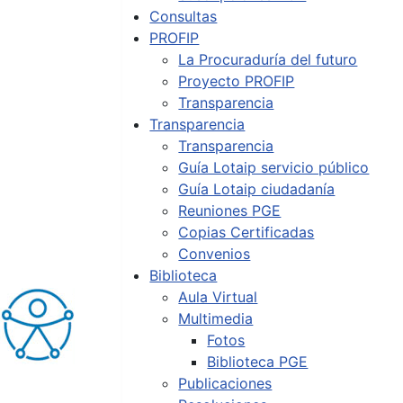
Consultas
PROFIP
La Procuraduría del futuro
Proyecto PROFIP
Transparencia
Transparencia
Transparencia
Guía Lotaip servicio público
Guía Lotaip ciudadanía
Reuniones PGE
Copias Certificadas
Convenios
Biblioteca
Aula Virtual
Multimedia
Fotos
Biblioteca PGE
Publicaciones