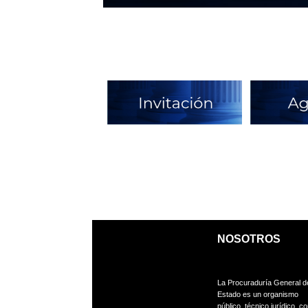
NOSOTROS
La Procuraduría General d
Estado es un organismo
público,
técnico jurídico, c