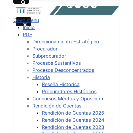
Buscar
Open menu
Type 2 or more characters for results.
Inicio
PGE
Direccionamiento Estratégico
Procurador
Subprocurador
Procesos Sustantivos
Procesos Desconcentrados
Historia
Reseña Histórica
Procuradores Históricos
Concursos Méritos y Oposición
Rendición de Cuentas
Rendición de Cuentas 2025
Rendición de Cuentas 2024
Rendición de Cuentas 2023