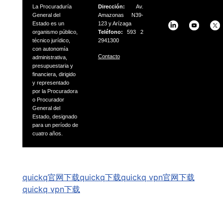
La Procuraduría
Dirección:
Av.
General del
Amazonas N39-
Estado es un
123 y Arízaga
organismo público,
Teléfono:
593 2
técnico jurídico,
2941300
con autonomía
Contacto
administrativa,
presupuestaria
y
financiera, dirigido
y representado
por la Procuradora
o
Procurador
General del
Estado, designado
para un período
de
cuatro años.
GSpeech
quickq官网下载
quickq下载
quickq vpn官网下载
quickq vpn下载