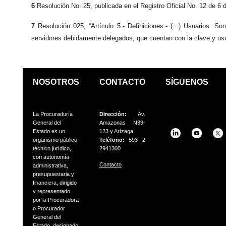
6
Resolución No. 25, publicada en el Registro Oficial No. 12 de 6 
7
Resolución 025, “Artículo 5.- Definiciones.- (...) Usuarios: S
servidores debidamente delegados, que cuentan con la clave y usua
NOSOTROS
CONTACTO
SÍGUENOS
La Procuraduría
Dirección:
Av.
General del
Amazonas N39-
Estado es un
123 y Arízaga
organismo público,
Teléfono:
593 2
técnico jurídico,
2941300
con autonomía
Contacto
administrativa,
presupuestaria
y
financiera, dirigido
y representado
por la Procuradora
o
Procurador
General del
Estado, designado