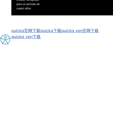
para un período
de
cuatro años.
GSpeech
quickq官网下载
quickq下载
quickq vpn官网下载
quickq vpn下载