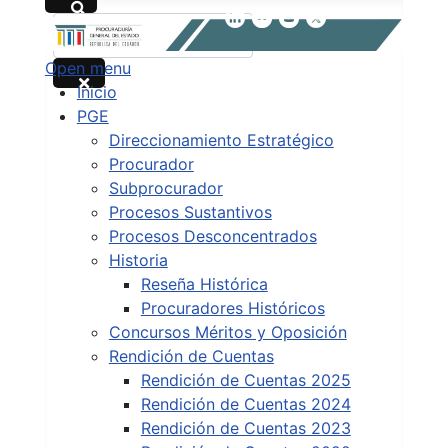
Buscar
Open menu
Type 2 or more characters for results.
Inicio
PGE
Direccionamiento Estratégico
Procurador
Subprocurador
Procesos Sustantivos
Procesos Desconcentrados
Historia
Reseña Histórica
Procuradores Históricos
Concursos Méritos y Oposición
Rendición de Cuentas
Rendición de Cuentas 2025
Rendición de Cuentas 2024
Rendición de Cuentas 2023